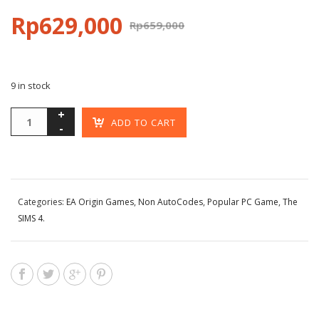
Rp
629,000
Rp
659,000
9 in stock
ADD TO CART
Categories:
EA Origin Games
,
Non AutoCodes
,
Popular PC Game
,
The
SIMS 4
.