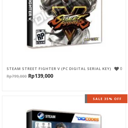
0
STEAM STREET FIGHTER V (PC DIGITAL SERIAL KEY)
Rp
139,000
Rp
799,000
OUT OF STOCK
SALE 35% OFF