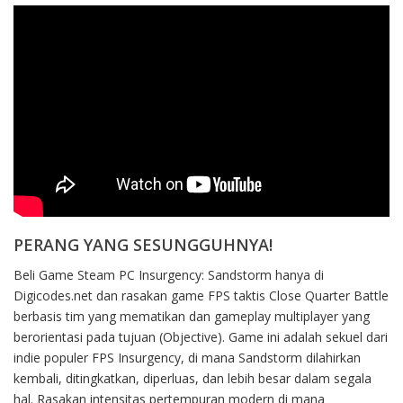
PERANG YANG SESUNGGUHNYA!
Beli Game Steam PC Insurgency: Sandstorm hanya di
Digicodes.net dan rasakan game FPS taktis Close Quarter Battle
berbasis tim yang mematikan dan gameplay multiplayer yang
berorientasi pada tujuan (Objective). Game ini adalah sekuel dari
indie populer FPS Insurgency, di mana Sandstorm dilahirkan
kembali, ditingkatkan, diperluas, dan lebih besar dalam segala
hal. Rasakan intensitas pertempuran modern di mana