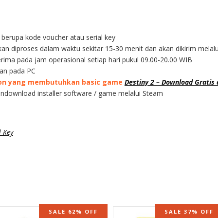
l berupa kode voucher atau serial key
kan diproses dalam waktu sekitar 15-30 menit dan akan dikirim melal
rima pada jam operasional setiap hari pukul 09.00-20.00 WIB
kan pada PC
ddon yang membutuhkan basic game
Destiny 2 – Download Gratis d
endownload installer software / game melalui Steam
 Key
SALE 62% OFF
SALE 37% OFF