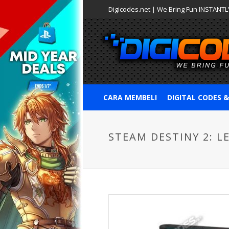
Digicodes.net | We Bring Fun INSTANTLY
CARA MEMBELI
DIGITAL CODES 
STEAM DESTINY 2: L