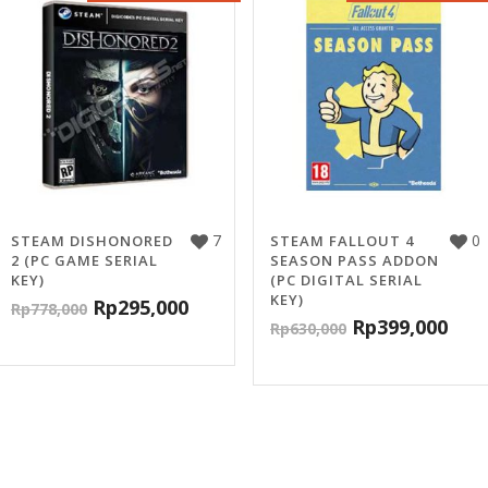
7
0
STEAM DISHONORED
STEAM FALLOUT 4
2 (PC GAME SERIAL
SEASON PASS ADDON
KEY)
(PC DIGITAL SERIAL
KEY)
Rp
295,000
Rp
778,000
Rp
399,000
Rp
630,000