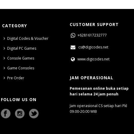
CUSTOMER SUPPORT
CATEGORY
+6281617232777
Digital Codes & Voucher
cs@digicodes.net
Digital PC Games
Console Games
www.digicodes.net
Game Consoles
JAM OPERASIONAL
Pre Order
Pemesanan online buka setiap
hari selama 24 jam penuh
FOLLOW US ON
Jam operasional CS setiap hari Pkl
09.00-20.00 WIB