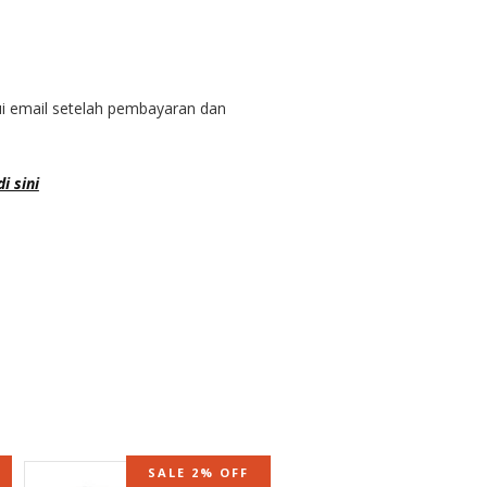
ui email setelah pembayaran dan
i sini
SALE 2% OFF