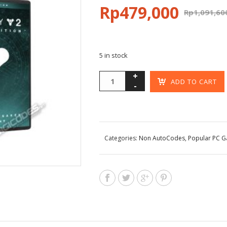
Rp
479,000
Rp
1,091,60
5 in stock
ADD TO CART
Categories:
Non AutoCodes
,
Popular PC 