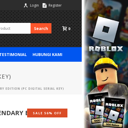
Login
Register
Search
0
 TESTIMONIAL
HUBUNGI KAMI
KEY)
Y EDITION (PC DIGITAL SERIAL KEY)
ENDARY EDITION (PC
SALE 56% OFF