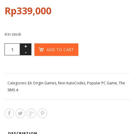
Rp
339,000
4 in stock
ADD TO CART
Categories:
EA Origin Games
,
Non AutoCodes
,
Popular PC Game
,
The
SIMS 4
.
DESCRIPTION