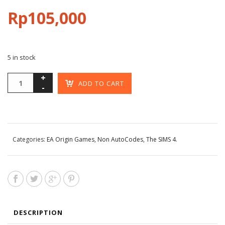
Rp
105,000
5 in stock
ADD TO CART
Categories:
EA Origin Games
,
Non AutoCodes
,
The SIMS 4
.
DESCRIPTION