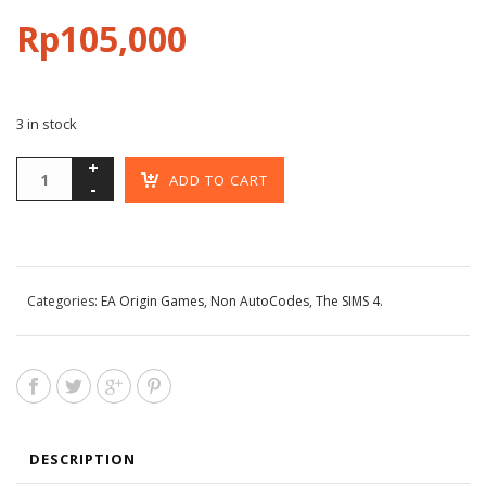
Rp
105,000
3 in stock
ADD TO CART
Categories:
EA Origin Games
,
Non AutoCodes
,
The SIMS 4
.
DESCRIPTION