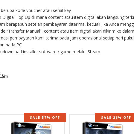
l berupa kode voucher atau serial key
Digital Top Up di mana content atau item digital akan langsung terk
jam berapapun setelah pembayaran diterima, kecuali jika Anda men
e “Transfer Manual”, content atau item digital akan dikirim ke dal
masi pembayaran kami terima pada jam operasional setiap hari pukul
kan pada PC
endownload installer software / game melalui Steam
 Key
SALE 57% OFF
SALE 26% OFF