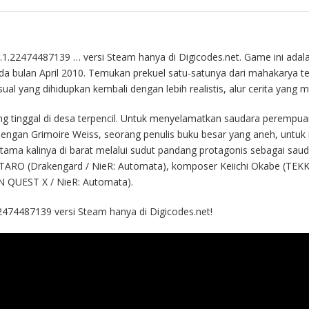
.1.22474487139 … versi Steam hanya di Digicodes.net. Game ini adalah
 pada bulan April 2010. Temukan prekuel satu-satunya dari mahakarya 
l yang dihidupkan kembali dengan lebih realistis, alur cerita yang m
g tinggal di desa terpencil. Untuk menyelamatkan saudara perempua
dengan Grimoire Weiss, seorang penulis buku besar yang aneh, untuk 
tama kalinya di barat melalui sudut pandang protagonis sebagai saudar
 TARO (Drakengard / NieR: Automata), komposer Keiichi Okabe (TEKK
 QUEST X / NieR: Automata).
2474487139 versi Steam hanya di Digicodes.net!