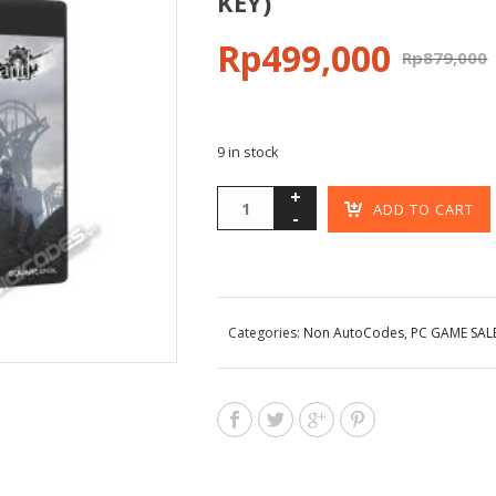
KEY)
Rp
499,000
Rp
879,000
9 in stock
ADD TO CART
Categories:
Non AutoCodes
,
PC GAME SAL