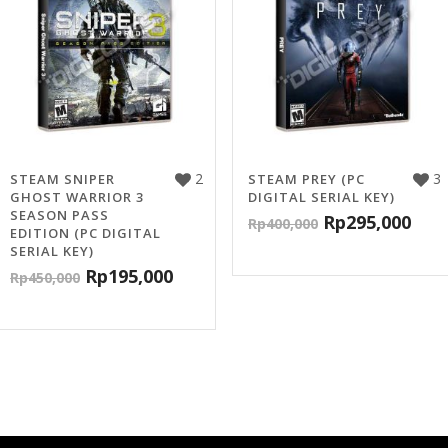
2
3
STEAM SNIPER
STEAM PREY (PC
GHOST WARRIOR 3
DIGITAL SERIAL KEY)
SEASON PASS
Rp
295,000
Rp
400,000
EDITION (PC DIGITAL
SERIAL KEY)
Rp
195,000
Rp
450,000