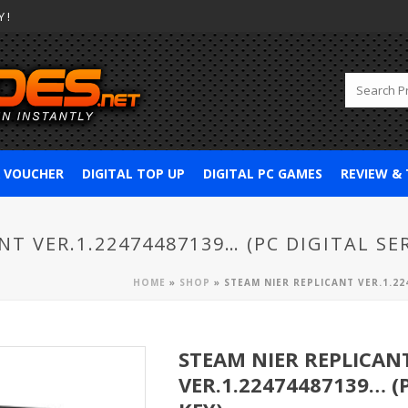
 !
& VOUCHER
DIGITAL TOP UP
DIGITAL PC GAMES
REVIEW &
T VER.1.22474487139… (PC DIGITAL SER
HOME
»
SHOP
»
STEAM NIER REPLICANT VER.1.22
STEAM NIER REPLICAN
VER.1.22474487139… (P