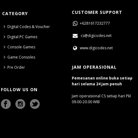
CUSTOMER SUPPORT
CATEGORY
+6281617232777
Digital Codes & Voucher
cs@digicodes.net
Digital PC Games
Console Games
www.digicodes.net
Game Consoles
JAM OPERASIONAL
Pre Order
Pemesanan online buka setiap
hari selama 24 jam penuh
FOLLOW US ON
Jam operasional CS setiap hari Pkl
09.00-20.00 WIB