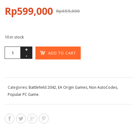
Rp
599,000
Rp
659,000
10 in stock
ADD TO CART
Categories:
Battlefield 2042
,
EA Origin Games
,
Non AutoCodes
,
Popular PC Game
.