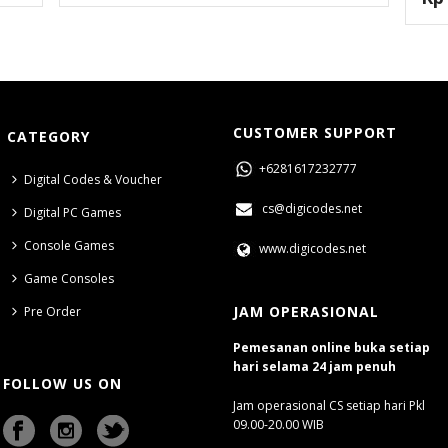
CUSTOMER SUPPORT
CATEGORY
+6281617232777
Digital Codes & Voucher
cs@digicodes.net
Digital PC Games
Console Games
www.digicodes.net
Game Consoles
JAM OPERASIONAL
Pre Order
Pemesanan online buka setiap
hari selama 24 jam penuh
FOLLOW US ON
Jam operasional CS setiap hari Pkl
09.00-20.00 WIB