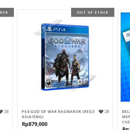
TOCK
OUT OF STOCK
26
28
PS4 GOD OF WAR RAGNAROK (REG3
BEL
ASIA/ENG)
MEN
COD
Rp
879,000
Rp