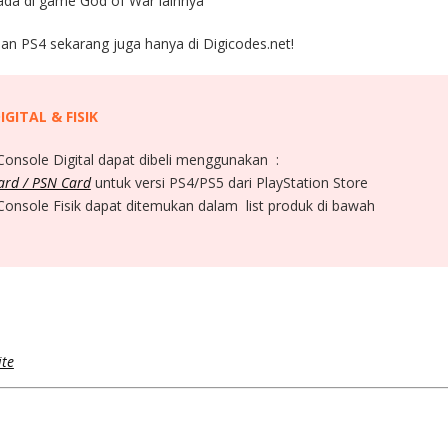
pada di game God of War lainnya
an PS4 sekarang juga hanya di Digicodes.net!
GITAL & FISIK
Console Digital dapat dibeli menggunakan :
Card / PSN Card
untuk versi PS4/PS5 dari PlayStation Store
Console Fisik dapat ditemukan dalam list produk di bawah
ite