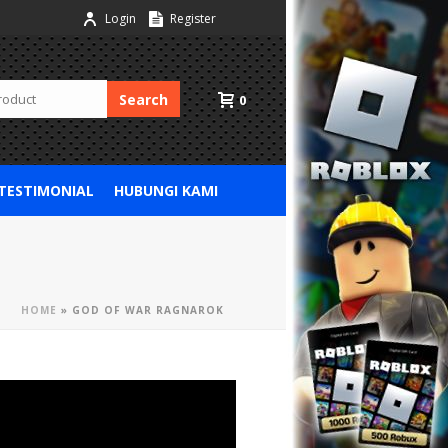
Login
Register
Search
0
 TESTIMONIAL
HUBUNGI KAMI
HOME
»
GOD OF WAR RAGNAROK