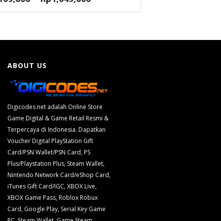
ABOUT US
Digicodes.net adalah Online Store
Game Digital & Game Retail Resmi &
Terpercaya di Indonesia. Dapatkan
Voucher Digital PlayStation Gift
Card/PSN Wallet/PSN Card, PS
Plus/Playstation Plus, Steam Wallet,
Nintendo Network Card/eShop Card,
iTunes Gift Card/IGC, XBOX Live,
XBOX Game Pass, Roblox Robux
Card, Google Play, Serial Key Game
PC, Steam Wallet, Game Steam,