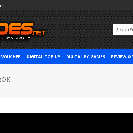
 !
& VOUCHER
DIGITAL TOP UP
DIGITAL PC GAMES
REVIEW &
ROK