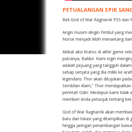
PETUALANGAN EPIK SANG
Beli God of War Ragnarok PS5 dan P
Angin musim dingin Fimbul yang mem
Norse menjadi lebih menantang dar
Akibat aksi Kratos di akhir game 
putranya, Baldur. Kami ingin mengi
adalah pejuang yang tangguh dalam 
setiap senjata yang dia miliki ke a
legendaris Thor akan ditujukan pad
Sembilan Alam,” Thor mendapatkan 
perintah Odin. Meskipun kami tidak i
memberi Anda petunjuk tentang bet
God of War Ragnarök akan membawa 
baru dari lokasi yang ditampilkan d
hingga jaringan penambangan bawah t