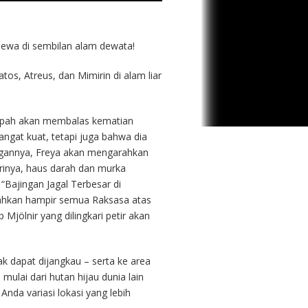
dewa di sembilan alam dewata!
s, Atreus, dan Mimirin di alam liar
umpah akan membalas kematian
ngat kuat, tetapi juga bahwa dia
angannya, Freya akan mengarahkan
irinya, haus darah dan murka
Bajingan Jagal Terbesar di
nahkan hampir semua Raksasa atas
Mjölnir yang dilingkari petir akan
 dapat dijangkau – serta ke area
ulai dari hutan hijau dunia lain
nda variasi lokasi yang lebih