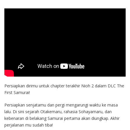
Persiapkan dirimu untuk chapter terakhir Nioh 2 dalam DLC The
First Samurai!
Persiapkan senjatamu dan pergi mengarungi waktu ke masa
lalu. Di sini sejarah Otakemaru, rahasia Sohayamaru, dan
kebenaran di belakang Samurai pertama akan diungkap. Akhir
perjalanan mu sudah tiba!