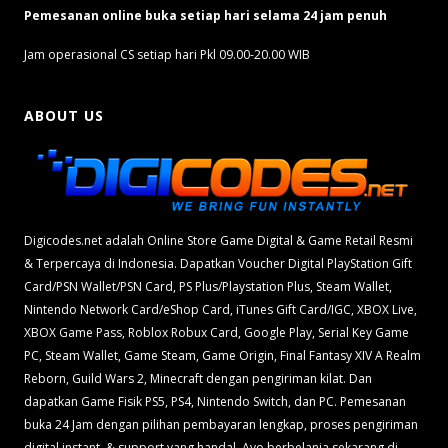
Pemesanan online buka setiap hari selama 24 jam penuh
Jam operasional CS setiap hari Pkl 09.00-20.00 WIB
ABOUT US
Digicodes.net adalah Online Store Game Digital & Game Retail Resmi
& Terpercaya di Indonesia. Dapatkan Voucher Digital PlayStation Gift
Card/PSN Wallet/PSN Card, PS Plus/Playstation Plus, Steam Wallet,
Nintendo Network Card/eShop Card, iTunes Gift Card/IGC, XBOX Live,
XBOX Game Pass, Roblox Robux Card, Google Play, Serial Key Game
PC, Steam Wallet, Game Steam, Game Origin, Final Fantasy XIV A Realm
Reborn, Guild Wars 2, Minecraft dengan pengiriman kilat. Dan
dapatkan Game Fisik PS5, PS4, Nintendo Switch, dan PC. Pemesanan
buka 24 Jam dengan pilihan pembayaran lengkap, proses pengiriman
digital instant, & support yang handal. Ayo berbelanja sekarang di