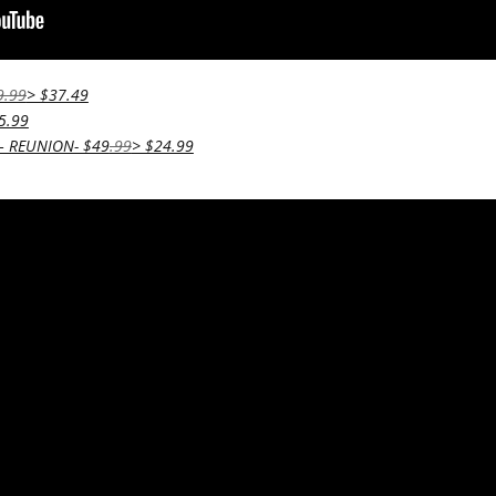
9.99
> $37.49
5.99
I– REUNION- $49
.99
> $24.99