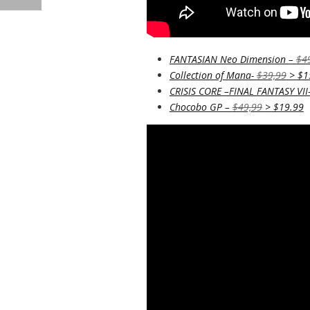
FANTASIAN Neo Dimension –
$4
Collection of Mana-
$39,99
> $1
CRISIS CORE –FINAL FANTASY VI
Chocobo GP –
$49,99
> $19.99