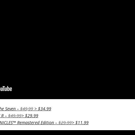
he Seven –
$49,99
> $34.99
 R –
$49.99
> $29.99
ICLES™ Remastered Edition –
$29.99
> $11.99