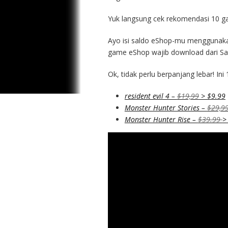
Yuk langsung cek rekomendasi 10 g
Ayo isi saldo eShop-mu mengguna
game eShop wajib download dari Sal
Ok, tidak perlu berpanjang lebar! Ini
resident evil 4 –
$19,99
> $9.99
Monster Hunter Stories –
$29,9
Monster Hunter Rise –
$39.99
>