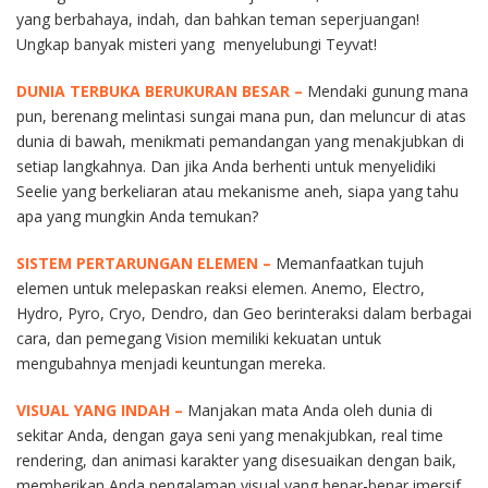
yang berbahaya, indah, dan bahkan teman seperjuangan!
Ungkap banyak misteri yang menyelubungi Teyvat!
DUNIA TERBUKA BERUKURAN BESAR –
Mendaki gunung mana
pun, berenang melintasi sungai mana pun, dan meluncur di atas
dunia di bawah, menikmati pemandangan yang menakjubkan di
setiap langkahnya. Dan jika Anda berhenti untuk menyelidiki
Seelie yang berkeliaran atau mekanisme aneh, siapa yang tahu
apa yang mungkin Anda temukan?
SISTEM PERTARUNGAN ELEMEN –
Memanfaatkan tujuh
elemen untuk melepaskan reaksi elemen. Anemo, Electro,
Hydro, Pyro, Cryo, Dendro, dan Geo berinteraksi dalam berbagai
cara, dan pemegang Vision memiliki kekuatan untuk
mengubahnya menjadi keuntungan mereka.
VISUAL YANG INDAH –
Manjakan mata Anda oleh dunia di
sekitar Anda, dengan gaya seni yang menakjubkan, real time
rendering, dan animasi karakter yang disesuaikan dengan baik,
memberikan Anda pengalaman visual yang benar-benar imersif.