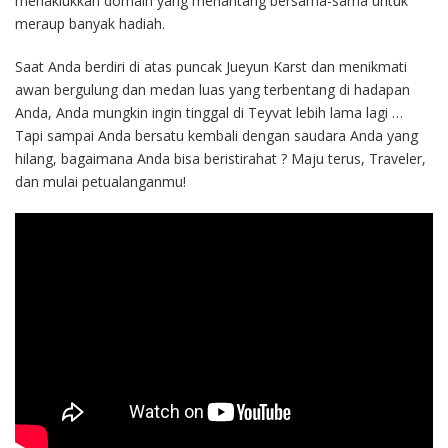
menaklukkan domain yang menantang bersama-sama untuk
meraup banyak hadiah.
Saat Anda berdiri di atas puncak Jueyun Karst dan menikmati
awan bergulung dan medan luas yang terbentang di hadapan
Anda, Anda mungkin ingin tinggal di Teyvat lebih lama lagi …
Tapi sampai Anda bersatu kembali dengan saudara Anda yang
hilang, bagaimana Anda bisa beristirahat ? Maju terus, Traveler,
dan mulai petualanganmu!