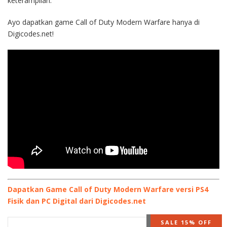
keterampilan.
Ayo dapatkan game Call of Duty Modern Warfare hanya di
Digicodes.net!
Dapatkan Game Call of Duty Modern Warfare versi PS4
Fisik dan PC Digital dari Digicodes.net
OUT OF STOCK
SALE 15% OFF